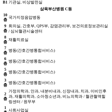
B1
기관실, 비상발전실
삼육부산병원 C동
10
국가지정음압병동
층
9
회의실, 간호부, QPS부, 감염관리부, 보건의료정보관리실
층
/ 심뇌혈관시술센터
8
재활치료실
층
7
병동(간호간병통합서비스)
층
6
병동(간호간병통합서비스)
층
5
병동(간호간병통합서비스)
층
3
병동(간호간병통합서비스)
층
가정의학과, 안과, 내분비내과, 신장내과, 치과, 이비인후
2
과, 재활의학과, 소아청소년과, 비뇨의학과 / 혈관혈액힐
층
링센터 / 원무부
1
사회사업실