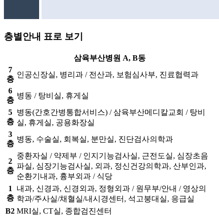
층별안내 표로 보기
삼육부산병원 A, B동
7
인공신장실, 병리과 / 전산과, 보험심사부, 진료협력과
층
6
병동 / 탕비실, 휴게실
층
5
병동(간호간병통합서비스) / 삼육부산메디칼교회 / 탕비
층
실, 휴게실, 공용화장실
3
병동, 수술실, 회복실, 분만실, 진단검사의학과
층
중환자실 / 약제부 / 인지기능검사실, 근전도실, 심장초음
2
파실, 심장기능검사실, 외과, 정신건강의학과, 산부인과,
층
순환기내과, 흉부외과 / 식당
1
내과, 신경과, 신경외과, 정형외과 / 원무부/안내 / 영상의
층
학과/주사실/채혈실/내시경센터, 석고붕대실, 응급실
B2
MRI실, CT실, 종합검진센터