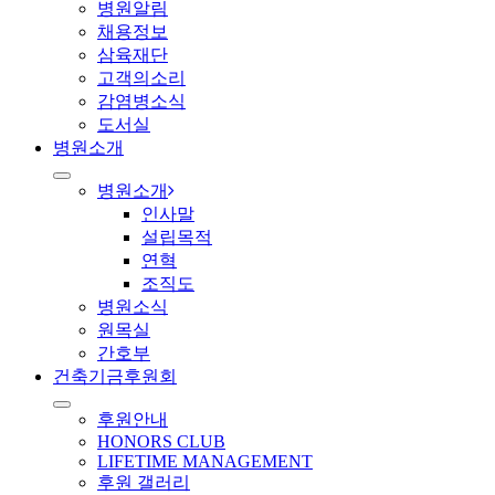
병원알림
채용정보
삼육재단
고객의소리
감염병소식
도서실
병원소개
병원소개
인사말
설립목적
연혁
조직도
병원소식
원목실
간호부
건축기금후원회
후원안내
HONORS CLUB
LIFETIME MANAGEMENT
후원 갤러리