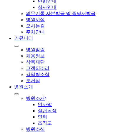
면회안내
식사안내
의무기록 사본발급 및 증명서발급
병원시설
오시는길
주차안내
커뮤니티
병원알림
채용정보
삼육재단
고객의소리
감염병소식
도서실
병원소개
병원소개
인사말
설립목적
연혁
조직도
병원소식