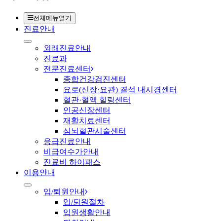
전체메뉴열기
진료안내
외래진료안내
진료과
전문진료센터
종합건강검진센터
요로(신장·요관) 결석 내시경센터
혈관·혈액 힐링센터
인공신장센터
재활치료센터
심뇌혈관시술센터
응급진료안내
비급여수가안내
진료비 하이패스
이용안내
입/퇴원안내
입/퇴원절차
입원생활안내