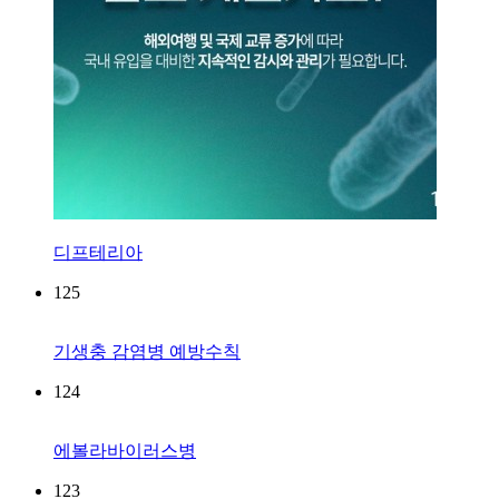
디프테리아
125
기생충 감염병 예방수칙
124
에볼라바이러스병
123