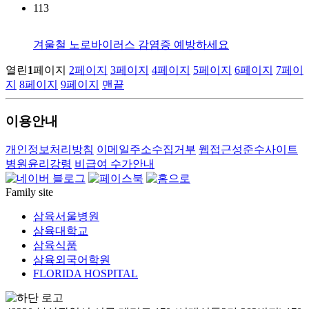
113
겨울철 노로바이러스 감염증 예방하세요
열린
1
페이지
2
페이지
3
페이지
4
페이지
5
페이지
6
페이지
7
페이
지
8
페이지
9
페이지
맨끝
이용안내
개인정보처리방침
이메일주소수집거부
웹접근성준수사이트
병원윤리강령
비급여 수가안내
Family site
삼육서울병원
삼육대학교
삼육식품
삼육외국어학원
FLORIDA HOSPITAL