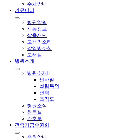
주차안내
커뮤니티
병원알림
채용정보
삼육재단
고객의소리
감염병소식
도서실
병원소개
병원소개
인사말
설립목적
연혁
조직도
병원소식
원목실
간호부
건축기금후원회
후원안내