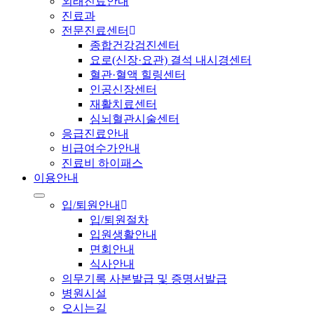
외래진료안내
진료과
전문진료센터
종합건강검진센터
요로(신장·요관) 결석 내시경센터
혈관·혈액 힐링센터
인공신장센터
재활치료센터
심뇌혈관시술센터
응급진료안내
비급여수가안내
진료비 하이패스
이용안내
입/퇴원안내
입/퇴원절차
입원생활안내
면회안내
식사안내
의무기록 사본발급 및 증명서발급
병원시설
오시는길