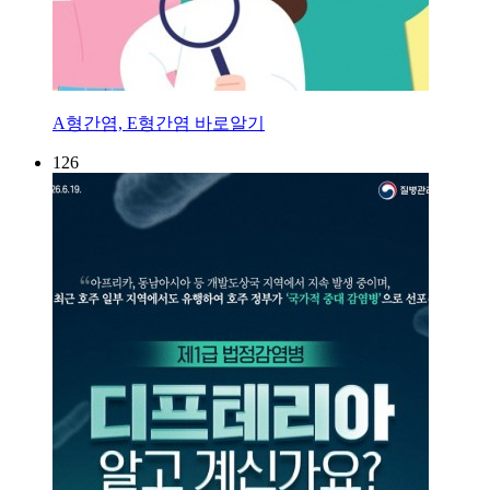
A형간염, E형간염 바로알기
126