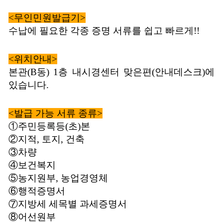
<무인민원발급기>
수납에 필요한 각종 증명 서류를 쉽고 빠르게
!!
<위치안내>
본관
(B
동
) 1
층 내시경센터 맞은편
(
안내데스크
)
에
있습니다
.
<발급 가능 서류 종류>
①주민등록등
(
초
)
본
②지적
,
토지
,
건축
③차량
④보건복지
⑤농지원부
,
농업경영체
⑥행적증명서
⑦지방세 세목별 과세증명서
⑧어선원부