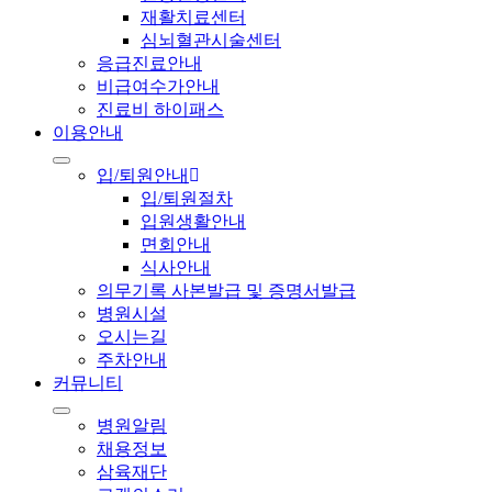
재활치료센터
심뇌혈관시술센터
응급진료안내
비급여수가안내
진료비 하이패스
이용안내
입/퇴원안내
입/퇴원절차
입원생활안내
면회안내
식사안내
의무기록 사본발급 및 증명서발급
병원시설
오시는길
주차안내
커뮤니티
병원알림
채용정보
삼육재단