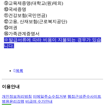
⑨교육제증명
(
대학교
(
원
)
제외
)
⑩국세증명
⑪건강보험
(
국민연금
)
⑫고용
,
산재보험
(
근로복지공단
)
⑬여권
⑭가족관계증명서
※발급서류에 따라 비용이 지불되는 경우가 있습
니다.
목록
이용안내
개인정보처리방침
이메일주소수집거부
웹접근성준수사이트
병원윤리강령
비급여 수가안내