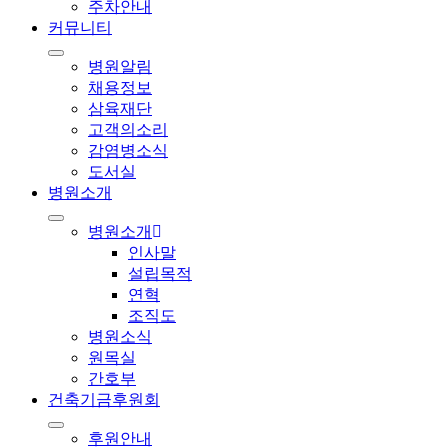
주차안내
커뮤니티
병원알림
채용정보
삼육재단
고객의소리
감염병소식
도서실
병원소개
병원소개
인사말
설립목적
연혁
조직도
병원소식
원목실
간호부
건축기금후원회
후원안내