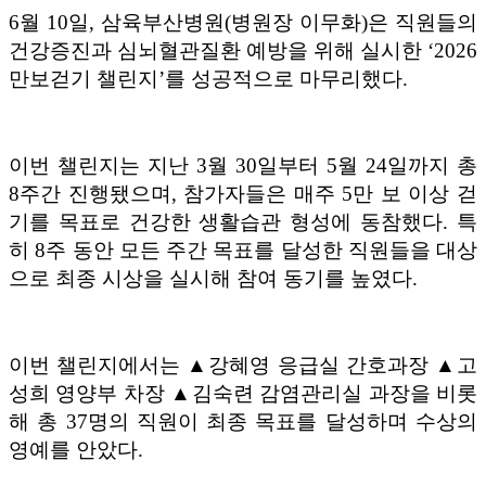
6
월
10
일
,
삼육부산병원
(
병원장 이무화
)
은 직원들의
건강증진과 심뇌혈관질환 예방을 위해 실시한
‘2026
만보걷기 챌린지
’
를 성공적으로 마무리했다
.
이번 챌린지는 지난
3
월
30
일부터
5
월
24
일까지 총
8
주간 진행됐으며
,
참가자들은 매주
5
만 보 이상 걷
기를 목표로 건강한 생활습관 형성에 동참했다
.
특
히
8
주 동안 모든 주간 목표를 달성한 직원들을 대상
으로 최종 시상을 실시해 참여 동기를 높였다
.
이번 챌린지에서는
▲
강혜영 응급실 간호과장
▲
고
성희 영양부 차장
▲
김숙련 감염관리실 과장을 비롯
해 총
37
명의 직원이 최종 목표를 달성하며 수상의
영예를 안았다
.