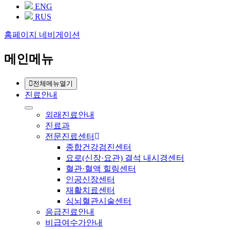
ENG
RUS
홈페이지 네비게이션
메인메뉴
전체메뉴열기
진료안내
외래진료안내
진료과
전문진료센터
종합건강검진센터
요로(신장·요관) 결석 내시경센터
혈관·혈액 힐링센터
인공신장센터
재활치료센터
심뇌혈관시술센터
응급진료안내
비급여수가안내