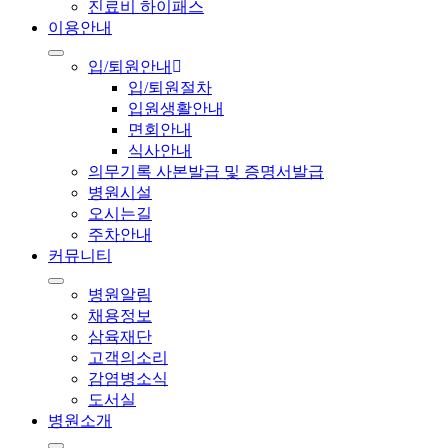
진료비 하이패스
이용안내
입/퇴원안내
입/퇴원절차
입원생활안내
면회안내
식사안내
의무기록 사본발급 및 증명서발급
병원시설
오시는길
주차안내
커뮤니티
병원알림
채용정보
삼육재단
고객의소리
감염병소식
도서실
병원소개