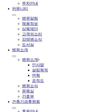
주차안내
커뮤니티
병원알림
채용정보
삼육재단
고객의소리
감염병소식
도서실
병원소개
병원소개
인사말
설립목적
연혁
조직도
병원소식
원목실
간호부
건축기금후원회
후원안내