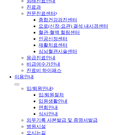
외래진료안내
진료과
전문진료센터
종합건강검진센터
요로(신장·요관) 결석 내시경센터
혈관·혈액 힐링센터
인공신장센터
재활치료센터
심뇌혈관시술센터
응급진료안내
비급여수가안내
진료비 하이패스
이용안내
입/퇴원안내
입/퇴원절차
입원생활안내
면회안내
식사안내
의무기록 사본발급 및 증명서발급
병원시설
오시는길