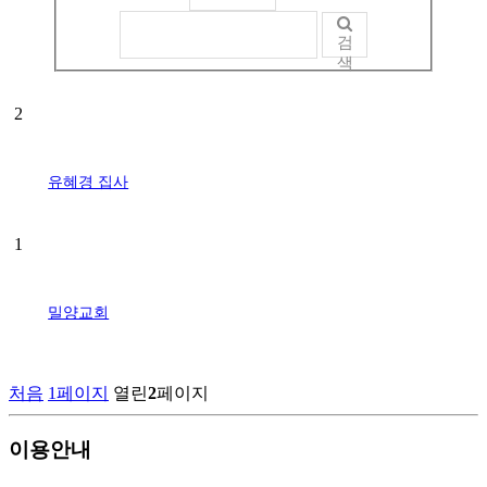
검
색
2
유혜경 집사
1
밀양교회
처음
1
페이지
열린
2
페이지
이용안내