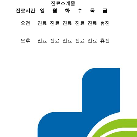
진료스케줄
진료시간
일
월
화
수
목
금
오전
진료
진료
진료
진료
진료
휴진
오후
진료
진료
진료
진료
진료
휴진