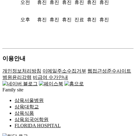
오전
휴진
휴진
휴진
휴진
휴진
휴진
오후
휴진
휴진
휴진
진료
휴진
휴진
이용안내
개인정보처리방침
이메일주소수집거부
웹접근성준수사이트
병원윤리강령
비급여 수가안내
Family site
삼육서울병원
삼육대학교
삼육식품
삼육외국어학원
FLORIDA HOSPITAL