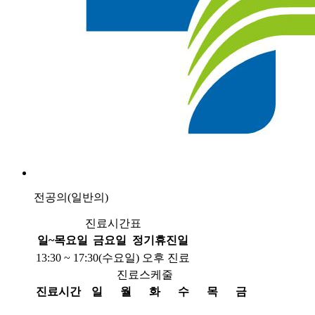
전공의(일반의)
진료시간표
일~목요일
금요일
정기휴진일
13:30 ~ 17:30(수요일) 오후 진료
진료스케줄
진료시간
일
월
화
수
목
금