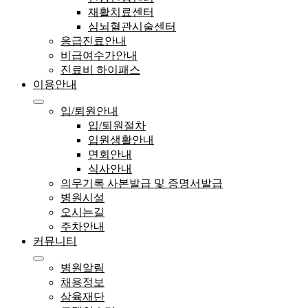
재활치료센터
심뇌혈관시술센터
응급진료안내
비급여수가안내
진료비 하이패스
이용안내
입/퇴원안내
입/퇴원절차
입원생활안내
면회안내
식사안내
의무기록 사본발급 및 증명서발급
병원시설
오시는길
주차안내
커뮤니티
병원알림
채용정보
삼육재단