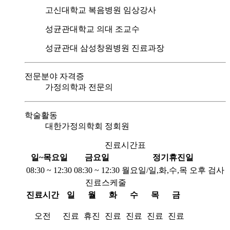
고신대학교 복음병원 임상강사
성균관대학교 의대 조교수
성균관대 삼성창원병원 진료과장
전문분야 자격증
가정의학과 전문의
학술활동
대한가정의학회 정회원
진료시간표
일~목요일
금요일
정기휴진일
08:30 ~ 12:30
08:30 ~ 12:30
월요일/일,화,수,목 오후 검사
진료스케줄
진료시간
일
월
화
수
목
금
오전
진료
휴진
진료
진료
진료
진료