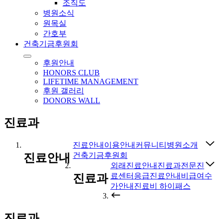
조직도
병원소식
원목실
간호부
건축기금후원회
후원안내
HONORS CLUB
LIFETIME MANAGEMENT
후원 갤러리
DONORS WALL
진료과
진료안내
이용안내
커뮤니티
병원소개
건축기금후원회
진료안내
외래진료안내
진료과
전문진
료센터
응급진료안내
비급여수
진료과
가안내
진료비 하이패스
진료과