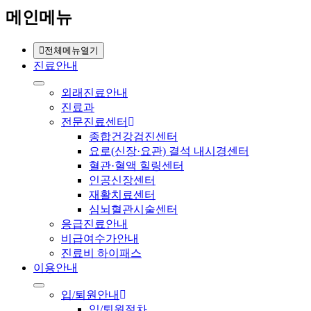
메인메뉴
전체메뉴열기
진료안내
외래진료안내
진료과
전문진료센터
종합건강검진센터
요로(신장·요관) 결석 내시경센터
혈관·혈액 힐링센터
인공신장센터
재활치료센터
심뇌혈관시술센터
응급진료안내
비급여수가안내
진료비 하이패스
이용안내
입/퇴원안내
입/퇴원절차