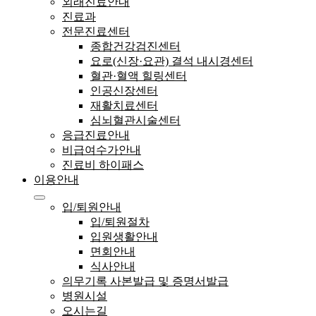
외래진료안내
진료과
전문진료센터
종합건강검진센터
요로(신장·요관) 결석 내시경센터
혈관·혈액 힐링센터
인공신장센터
재활치료센터
심뇌혈관시술센터
응급진료안내
비급여수가안내
진료비 하이패스
이용안내
입/퇴원안내
입/퇴원절차
입원생활안내
면회안내
식사안내
의무기록 사본발급 및 증명서발급
병원시설
오시는길