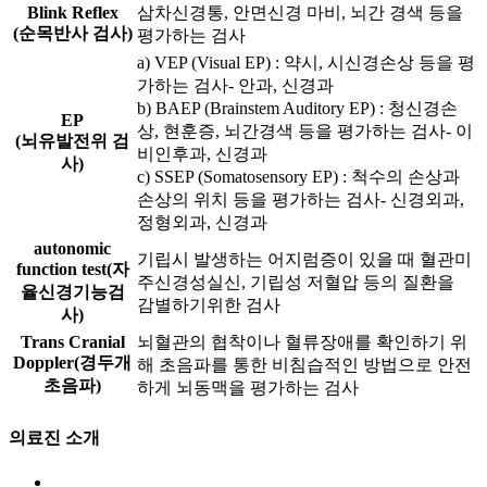
Blink Reflex
삼차신경통, 안면신경 마비, 뇌간 경색 등을
(순목반사 검사)
평가하는 검사
a) VEP (Visual EP) : 약시, 시신경손상 등을 평
가하는 검사- 안과, 신경과
b) BAEP (Brainstem Auditory EP) : 청신경손
EP
상, 현훈증, 뇌간경색 등을 평가하는 검사- 이
(뇌유발전위 검
비인후과, 신경과
사)
c) SSEP (Somatosensory EP) : 척수의 손상과
손상의 위치 등을 평가하는 검사- 신경외과,
정형외과, 신경과
autonomic
기립시 발생하는 어지럼증이 있을 때 혈관미
function test(자
주신경성실신, 기립성 저혈압 등의 질환을
율신경기능검
감별하기위한 검사
사)
Trans Cranial
뇌혈관의 협착이나 혈류장애를 확인하기 위
Doppler(경두개
해 초음파를 통한 비침습적인 방법으로 안전
초음파)
하게 뇌동맥을 평가하는 검사
의료진 소개