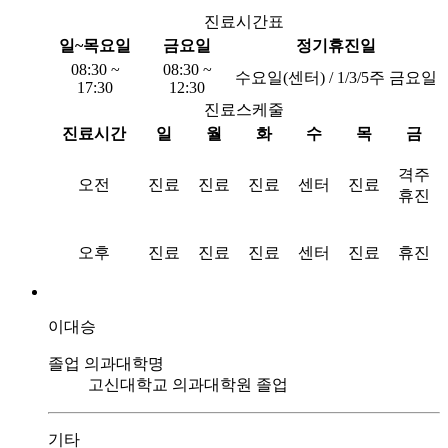
진료시간표
일~목요일
금요일
정기휴진일
08:30 ~
08:30 ~
수요일(센터) / 1/3/5주 금요일
17:30
12:30
진료스케줄
진료시간
일
월
화
수
목
금
격주
오전
진료
진료
진료
센터
진료
휴진
오후
진료
진료
진료
센터
진료
휴진
이대승
졸업 의과대학명
고신대학교 의과대학원 졸업
기타