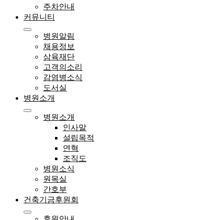
주차안내
커뮤니티
병원알림
채용정보
삼육재단
고객의소리
감염병소식
도서실
병원소개
병원소개
인사말
설립목적
연혁
조직도
병원소식
원목실
간호부
건축기금후원회
후원안내