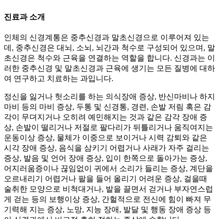
진료과 소개
인체의 신경계통은 중추신경과 말초신경으로 이루어져 있는
데, 중추신경은 대뇌, 소뇌, 뇌간과 척수로 구성되어 있으며, 말
초신경은 척수와 근육을 연결하는 역할을 합니다. 신경과는 이
러한 중추신경 및 말초신경과 근육에 생기는 모든 질병에 대하
여 연구하고 치료하는 과입니다.
정신을 잃거나 헛소리를 하는 의식장애 증상, 반신마비나 하지
마비 등의 마비 증상, 두통 및 신경통, 경련, 손발 저림 혹은 감
각이 무뎌지거나 오히려 예민해지는 것과 같은 감각 장애 증
상, 손발이 떨리거나 저절로 팔다리가 뒤틀리거나 움직여지는
운동이상 증상, 물체가 이중으로 보이거나 시력 감퇴와 같은
시각 장애 증상, 음식을 삼키기 어렵거나 사래가 자주 걸리는
증상, 발음 및 언어 장애 증상, 입이 한쪽으로 돌아가는 증상,
어지러움증이나 끊임없이 귀에서 소리가 들리는 증상, 계단을
오르내리기 어렵거나 팔을 들어 올리기 어려운 증상, 걸을때
술취한 모양으로 비척대거나, 발을 끌면서 걷거나 부자연스럽
게 걷는 등의 보행이상 증상, 간헐적으로 전신에 힘이 빠져 무
기력해 지는 증상, 노망, 지능 장애, 발달 및 행동 장애 증상 등