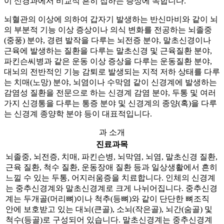
이 신경과에서 비교적 흔히 접하는 증상에 속합니다.
뇌혈관의 이상에 의하여 갑자기 발생하는 반신마비와 같이 뇌
의 부분적 기능 이상 증상이나 의식 변화를 전공하는 뇌졸중
(중풍) 분야, 경련 발작을 다루는 뇌전증 분야, 말초신경이나
근육에 발생하는 질환을 다루는 말초신경 및 근육질환 분야,
파킨슨씨병과 같은 운동 이상 증상을 다루는 운동질환 분야,
대뇌의 전반적인 기능 감퇴로 발생되는 지적 저하 상태를 다루
는 치매(노망) 분야, 뇌염이나 수막염 같이 신경계에 발생하는
감염성 질환을 전문으로 하는 신경계 감염 분야, 두통 및 여러
가지 신경통을 다루는 통증 분야 및 신경계의 종양(혹)을 다루
는 신경계 종양학 분야 등이 대표적입니다.
과 소개
진료과목
뇌졸중, 뇌전증, 치매, 파킨슨병, 뇌막염, 뇌염, 말초신경 질환,
근육 질환, 척수 질환, 운동장애 질환 등과 일상생활에서 흔히
느낄 수 있는 두통, 어지러움증을 치료합니다. 인체의 신경계
는 중추신경계와 말초신경계로 크게 나뉘어집니다. 중추신경
계는 두개골(머리뼈)이나 척추(등뼈)와 같이 단단한 뼈조직
안에 보호받고 있는 대뇌(큰골), 소뇌(작은골), 뇌간(숨골) 및
척수(등골)로 구성되어 있습니다. 말초신경계는 중추신경계