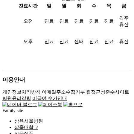
진료시간
일
월
화
수
목
금
격주
오전
진료
진료
진료
진료
진료
휴진
오후
진료
진료
센터
진료
진료
휴진
이용안내
개인정보처리방침
이메일주소수집거부
웹접근성준수사이트
병원윤리강령
비급여 수가안내
Family site
삼육서울병원
삼육대학교
삼육식품