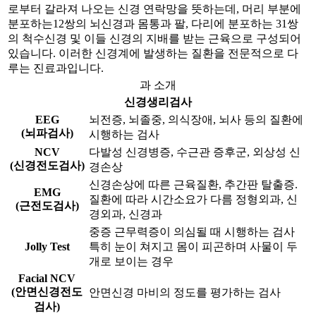
로부터 갈라져 나오는 신경 연락망을 뜻하는데, 머리 부분에
분포하는12쌍의 뇌신경과 몸통과 팔, 다리에 분포하는 31쌍
의 척수신경 및 이들 신경의 지배를 받는 근육으로 구성되어
있습니다. 이러한 신경계에 발생하는 질환을 전문적으로 다
루는 진료과입니다.
과 소개
신경생리검사
EEG
뇌전증, 뇌졸중, 의식장애, 뇌사 등의 질환에
(뇌파검사)
시행하는 검사
NCV
다발성 신경병증, 수근관 증후군, 외상성 신
(신경전도검사)
경손상
신경손상에 따른 근육질환, 추간판 탈출증.
EMG
질환에 따라 시간소요가 다름 정형외과, 신
(근전도검사)
경외과, 신경과
중증 근무력증이 의심될 때 시행하는 검사
Jolly Test
특히 눈이 쳐지고 몸이 피곤하며 사물이 두
개로 보이는 경우
Facial NCV
(안면신경전도
안면신경 마비의 정도를 평가하는 검사
검사)