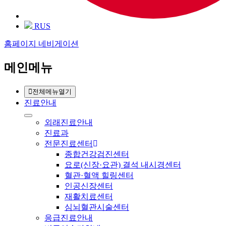
RUS
홈페이지 네비게이션
메인메뉴
전체메뉴열기
진료안내
외래진료안내
진료과
전문진료센터
종합건강검진센터
요로(신장·요관) 결석 내시경센터
혈관·혈액 힐링센터
인공신장센터
재활치료센터
심뇌혈관시술센터
응급진료안내