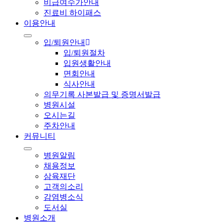
비급여수가안내
진료비 하이패스
이용안내
입/퇴원안내
입/퇴원절차
입원생활안내
면회안내
식사안내
의무기록 사본발급 및 증명서발급
병원시설
오시는길
주차안내
커뮤니티
병원알림
채용정보
삼육재단
고객의소리
감염병소식
도서실
병원소개