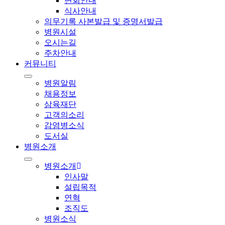
면회안내
식사안내
의무기록 사본발급 및 증명서발급
병원시설
오시는길
주차안내
커뮤니티
병원알림
채용정보
삼육재단
고객의소리
감염병소식
도서실
병원소개
병원소개
인사말
설립목적
연혁
조직도
병원소식