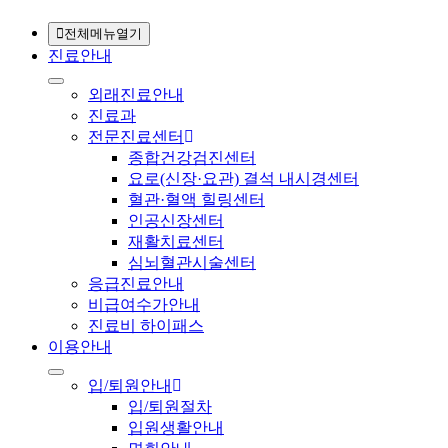
전체메뉴열기
진료안내
외래진료안내
진료과
전문진료센터
종합건강검진센터
요로(신장·요관) 결석 내시경센터
혈관·혈액 힐링센터
인공신장센터
재활치료센터
심뇌혈관시술센터
응급진료안내
비급여수가안내
진료비 하이패스
이용안내
입/퇴원안내
입/퇴원절차
입원생활안내