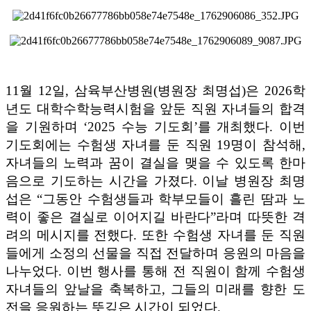
11
월
12
일
,
삼육부산병원
(
병원장 최명섭
)
은
2026
학
년도 대학수학능력시험을 앞둔 직원 자녀들의 합격
을 기원하며
‘2025
수능 기도회
’
를 개최했다
.
이번
기도회에는 수험생 자녀를 둔 직원
19
명이 참석해
,
자녀들의 노력과 꿈이 결실을 맺을 수 있도록 한마
음으로 기도하는 시간을 가졌다
.
이날 병원장 최명
섭은
“
그동안 수험생들과 학부모들이 흘린 땀과 노
력이 좋은 결실로 이어지길 바란다
”
라며 따뜻한 격
려의 메시지를 전했다
.
또한 수험생 자녀를 둔 직원
들에게 소정의 선물을 직접 전달하며 응원의 마음을
나누었다
.
이번 행사를 통해 전 직원이 함께 수험생
자녀들의 앞날을 축복하고
,
그들의 미래를 향한 도
전을 응원하는 뜻깊은 시간이 되었다
.