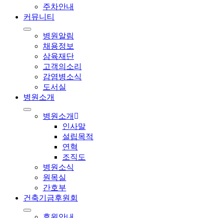
주차안내
커뮤니티
병원알림
채용정보
삼육재단
고객의소리
감염병소식
도서실
병원소개
병원소개
인사말
설립목적
연혁
조직도
병원소식
원목실
간호부
건축기금후원회
후원안내