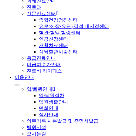
외래진료안내
진료과
전문진료센터
종합건강검진센터
요로(신장·요관) 결석 내시경센터
혈관·혈액 힐링센터
인공신장센터
재활치료센터
심뇌혈관시술센터
응급진료안내
비급여수가안내
진료비 하이패스
이용안내
입/퇴원안내
입/퇴원절차
입원생활안내
면회안내
식사안내
의무기록 사본발급 및 증명서발급
병원시설
오시는길