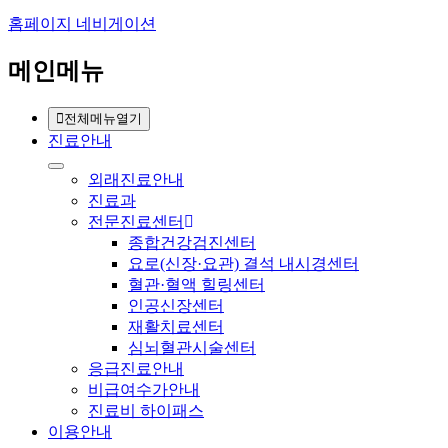
홈페이지 네비게이션
메인메뉴
전체메뉴열기
진료안내
외래진료안내
진료과
전문진료센터
종합건강검진센터
요로(신장·요관) 결석 내시경센터
혈관·혈액 힐링센터
인공신장센터
재활치료센터
심뇌혈관시술센터
응급진료안내
비급여수가안내
진료비 하이패스
이용안내