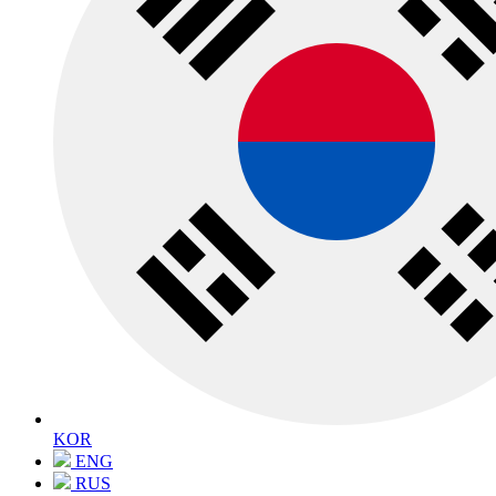
KOR
ENG
RUS