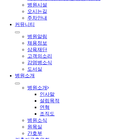
병원시설
오시는길
주차안내
커뮤니티
병원알림
채용정보
삼육재단
고객의소리
감염병소식
도서실
병원소개
병원소개
인사말
설립목적
연혁
조직도
병원소식
원목실
간호부