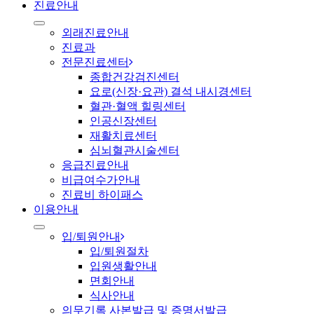
진료안내
외래진료안내
진료과
전문진료센터
종합건강검진센터
요로(신장·요관) 결석 내시경센터
혈관·혈액 힐링센터
인공신장센터
재활치료센터
심뇌혈관시술센터
응급진료안내
비급여수가안내
진료비 하이패스
이용안내
입/퇴원안내
입/퇴원절차
입원생활안내
면회안내
식사안내
의무기록 사본발급 및 증명서발급