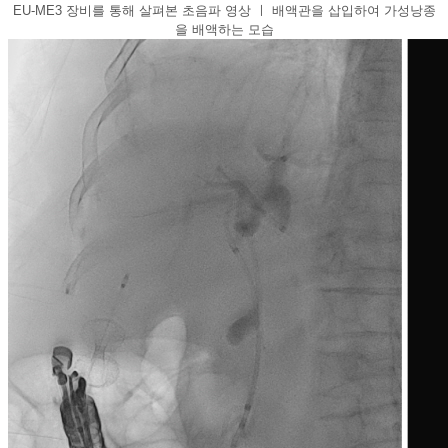
EU-ME3 장비를 통해 살펴본 초음파 영상 ㅣ 배액관을 삽입하여 가성낭종
을 배액하는 모습