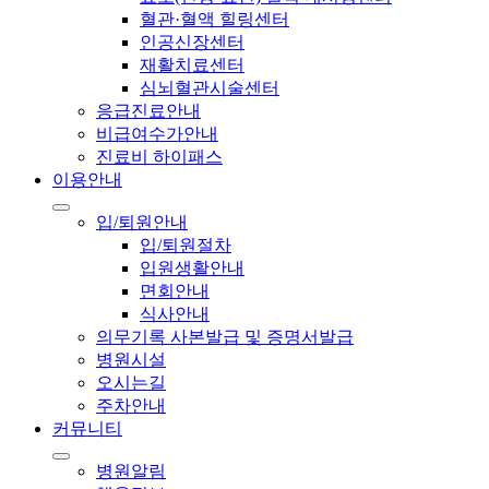
혈관·혈액 힐링센터
인공신장센터
재활치료센터
심뇌혈관시술센터
응급진료안내
비급여수가안내
진료비 하이패스
이용안내
입/퇴원안내
입/퇴원절차
입원생활안내
면회안내
식사안내
의무기록 사본발급 및 증명서발급
병원시설
오시는길
주차안내
커뮤니티
병원알림