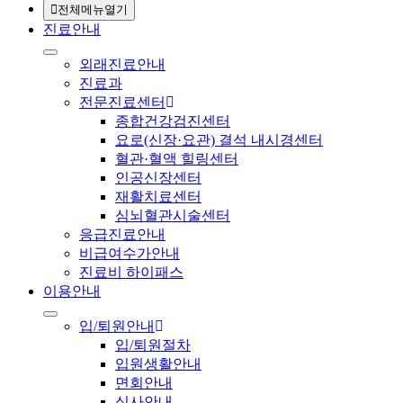
전체메뉴열기
진료안내
외래진료안내
진료과
전문진료센터
종합건강검진센터
요로(신장·요관) 결석 내시경센터
혈관·혈액 힐링센터
인공신장센터
재활치료센터
심뇌혈관시술센터
응급진료안내
비급여수가안내
진료비 하이패스
이용안내
입/퇴원안내
입/퇴원절차
입원생활안내
면회안내
식사안내