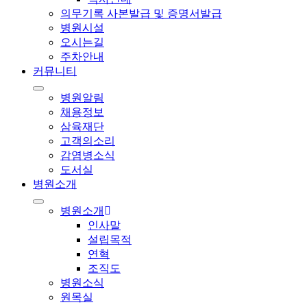
의무기록 사본발급 및 증명서발급
병원시설
오시는길
주차안내
커뮤니티
병원알림
채용정보
삼육재단
고객의소리
감염병소식
도서실
병원소개
병원소개
인사말
설립목적
연혁
조직도
병원소식
원목실