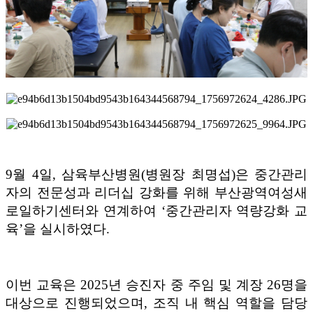
9
월
4
일
,
삼육부산병원
(
병원장 최명섭
)
은 중간관리
자의 전문성과 리더십 강화를 위해 부산광역여성새
로일하기센터와 연계하여
‘
중간관리자 역량강화 교
육
’
을 실시하였다
.
이번 교육은
2025
년 승진자 중 주임 및 계장
26
명을
대상으로 진행되었으며
,
조직 내 핵심 역할을 담당