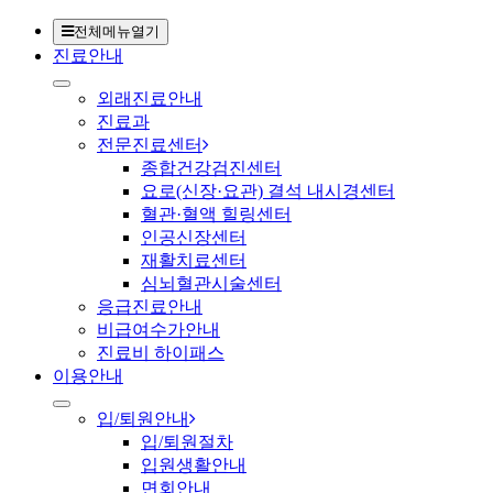
전체메뉴열기
진료안내
외래진료안내
진료과
전문진료센터
종합건강검진센터
요로(신장·요관) 결석 내시경센터
혈관·혈액 힐링센터
인공신장센터
재활치료센터
심뇌혈관시술센터
응급진료안내
비급여수가안내
진료비 하이패스
이용안내
입/퇴원안내
입/퇴원절차
입원생활안내
면회안내