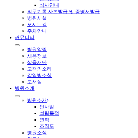
식사안내
의무기록 사본발급 및 증명서발급
병원시설
오시는길
주차안내
커뮤니티
병원알림
채용정보
삼육재단
고객의소리
감염병소식
도서실
병원소개
병원소개
인사말
설립목적
연혁
조직도
병원소식