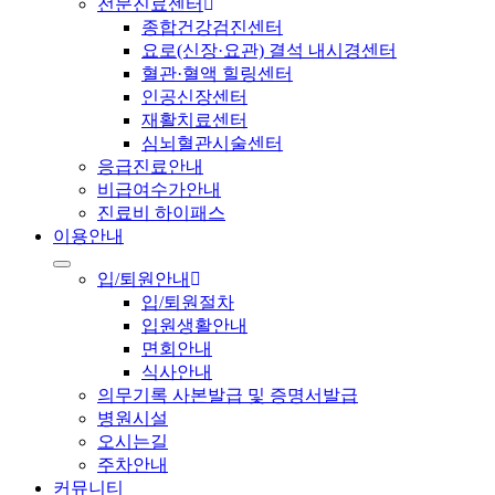
전문진료센터
종합건강검진센터
요로(신장·요관) 결석 내시경센터
혈관·혈액 힐링센터
인공신장센터
재활치료센터
심뇌혈관시술센터
응급진료안내
비급여수가안내
진료비 하이패스
이용안내
입/퇴원안내
입/퇴원절차
입원생활안내
면회안내
식사안내
의무기록 사본발급 및 증명서발급
병원시설
오시는길
주차안내
커뮤니티