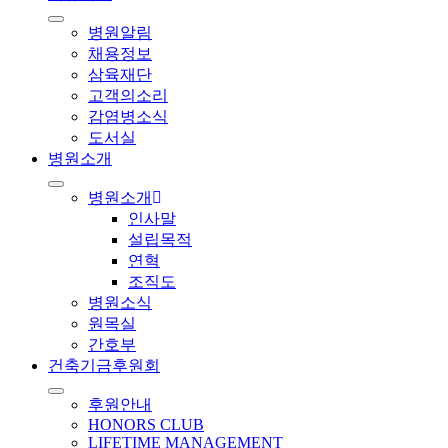
병원알림
채용정보
삼육재단
고객의소리
감염병소식
도서실
병원소개
병원소개
인사말
설립목적
연혁
조직도
병원소식
원목실
간호부
건축기금후원회
후원안내
HONORS CLUB
LIFETIME MANAGEMENT