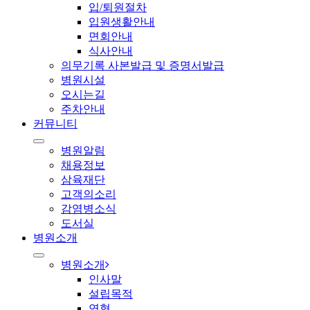
입/퇴원절차
입원생활안내
면회안내
식사안내
의무기록 사본발급 및 증명서발급
병원시설
오시는길
주차안내
커뮤니티
병원알림
채용정보
삼육재단
고객의소리
감염병소식
도서실
병원소개
병원소개
인사말
설립목적
연혁