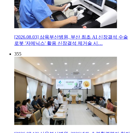
[2026.08.03] 삼육부산병원, 부산 최초 AI 신장결석 수술
로봇 '자메닉스' 활용 신장결석 제거술 시…
355