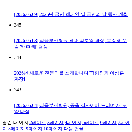
[2026.06.09] 2026년 금연 캠페인 및 금연의 날 행사 개최
345
[2026.06.08] 삼육부산병원 외과 김호영 과장, 복강경 수
술 '5,000례' 달성
344
2026년 새로운 전문의를 소개합니다[정형외과 이상훈
과장]
343
[2026.06.04] 삼육부산병원, 증축 감사예배 드리며 새 도
약 다짐
열린
1
페이지
2
페이지
3
페이지
4
페이지
5
페이지
6
페이지
7
페이
지
8
페이지
9
페이지
10
페이지
다음
맨끝