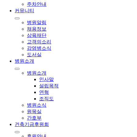
주차안내
커뮤니티
병원알림
채용정보
삼육재단
고객의소리
감염병소식
도서실
병원소개
병원소개
인사말
설립목적
연혁
조직도
병원소식
원목실
간호부
건축기금후원회
후원안내