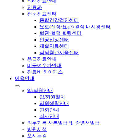
외래진료안내
진료과
전문진료센터
종합건강검진센터
요로(신장·요관) 결석 내시경센터
혈관·혈액 힐링센터
인공신장센터
재활치료센터
심뇌혈관시술센터
응급진료안내
비급여수가안내
진료비 하이패스
이용안내
입/퇴원안내
입/퇴원절차
입원생활안내
면회안내
식사안내
의무기록 사본발급 및 증명서발급
병원시설
오시는길