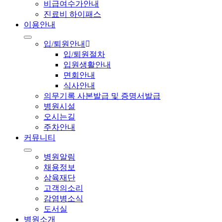
비급여수가안내
진료비 하이패스
이용안내
입/퇴원안내
입/퇴원절차
입원생활안내
면회안내
식사안내
의무기록 사본발급 및 증명서발급
병원시설
오시는길
주차안내
커뮤니티
병원알림
채용정보
삼육재단
고객의소리
감염병소식
도서실
병원소개