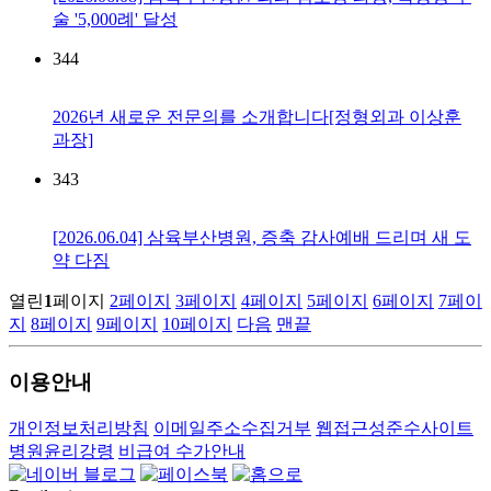
술 '5,000례' 달성
344
2026년 새로운 전문의를 소개합니다[정형외과 이상훈
과장]
343
[2026.06.04] 삼육부산병원, 증축 감사예배 드리며 새 도
약 다짐
열린
1
페이지
2
페이지
3
페이지
4
페이지
5
페이지
6
페이지
7
페이
지
8
페이지
9
페이지
10
페이지
다음
맨끝
이용안내
개인정보처리방침
이메일주소수집거부
웹접근성준수사이트
병원윤리강령
비급여 수가안내