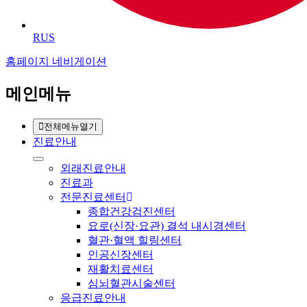
RUS
홈페이지 네비게이션
메인메뉴
전체메뉴열기
진료안내
외래진료안내
진료과
전문진료센터
종합건강검진센터
요로(신장·요관) 결석 내시경센터
혈관·혈액 힐링센터
인공신장센터
재활치료센터
심뇌혈관시술센터
응급진료안내