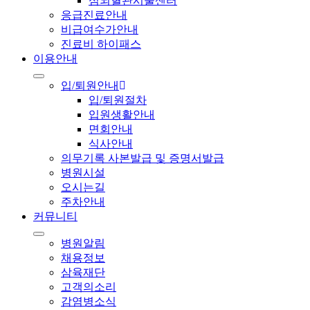
심뇌혈관시술센터
응급진료안내
비급여수가안내
진료비 하이패스
이용안내
입/퇴원안내
입/퇴원절차
입원생활안내
면회안내
식사안내
의무기록 사본발급 및 증명서발급
병원시설
오시는길
주차안내
커뮤니티
병원알림
채용정보
삼육재단
고객의소리
감염병소식